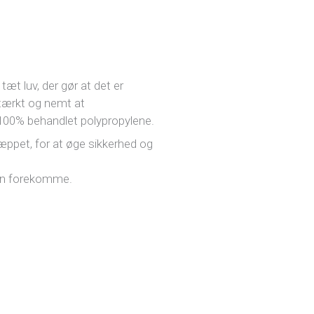
æt luv, der gør at det er
stærkt og nemt at
100% behandlet polypropylene.
tæppet, for at øge sikkerhed og
an forekomme.