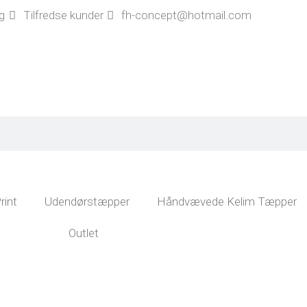
ng
Tilfredse kunder
fh-concept@hotmail.com
rint
Udendørstæpper
Håndvævede Kelim Tæpper
Outlet