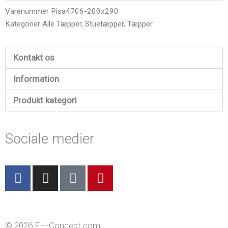
200X290CM
Varenummer
Pisa4706-200x290
antal
Kategorier
Alle Tæpper
,
Stuetæpper
,
Tæpper
Kontakt os
Information
Produkt kategori
Sociale medier
F
I
T
P
a
n
i
i
c
s
k
n
e
t
t
t
b
a
o
e
© 2026 FH-Concept.com