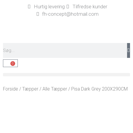
Gå
Hurtig levering
Tilfredse kunder
til
fh-concept@hotmail.com
indholdet
Søg
0
Kurv
Forside
/
Tæpper
/
Alle Tæpper
/ Pisa Dark Grey 200X290CM