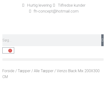
Gå
Hurtig levering
Tilfredse kunder
til
fh-concept@hotmail.com
indholdet
Søg
0
Kurv
Forside
/
Tæpper
/
Alle Tæpper
/ Venzo Black Mix 200X300
CM