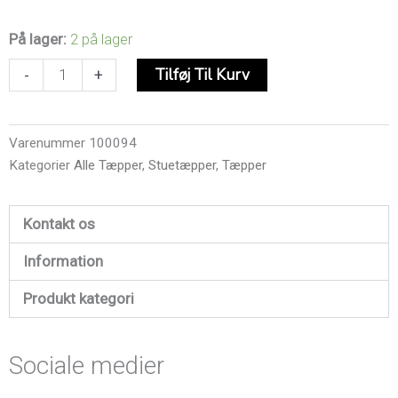
Venzo
På lager:
2 på lager
Black
Tilføj Til Kurv
-
+
Mix
200X300
CM
Varenummer
100094
antal
Kategorier
Alle Tæpper
,
Stuetæpper
,
Tæpper
Kontakt os
Information
Produkt kategori
Sociale medier